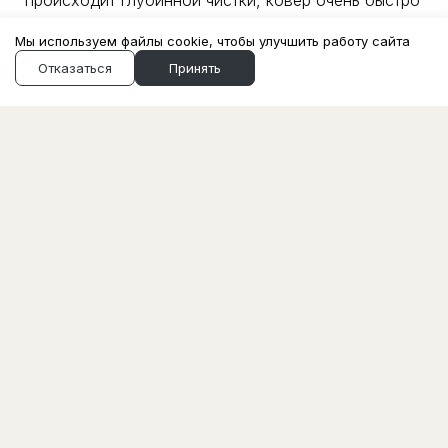
загрязняется снова.
Мы используем файлы cookie, чтобы улучшить работу сайта
Отказаться
Принять
/Контакты
+7 (391) 238-88-88
call@mrchisto.ru
Ежедневно с 8:00 до 22:00