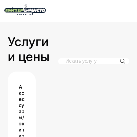
Услуги
и цены
А
кс
ес
су
ар
ы/
эк
ип
ир